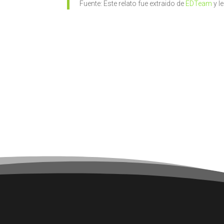
Fuente: Este relato fue extraido de
EDTeam
y l