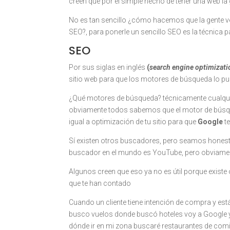
creen que por el simple hecho de tener una web la g
No es tan sencillo ¿cómo hacemos que la gente 
SEO?, para ponerle un sencillo SEO es la técnica 
SEO
Por sus siglas en inglés
(
search engine optimizati
sitio web para que los motores de búsqueda lo p
¿Qué motores de búsqueda? técnicamente cualquie
obviamente todos sabemos que el motor de búsqu
igual a optimización de tu sitio para que
Google
te
Sí existen otros buscadores, pero seamos honest
buscador en el mundo es YouTube, pero obviamen
Algunos creen que eso ya no es útil porque exis
que te han contado
Cuando un cliente tiene intención de compra y está
busco vuelos donde buscó hoteles voy a Google y
dónde ir en mi zona buscaré restaurantes de comid