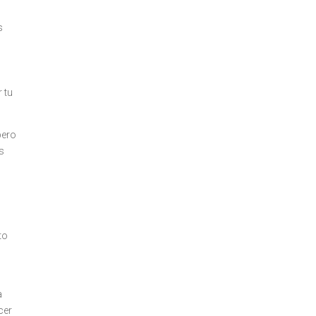
s
 tu
pero
s
to
a
cer