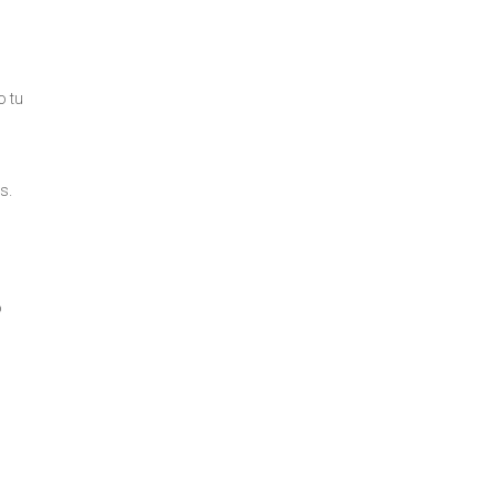
o tu
n
s.
o