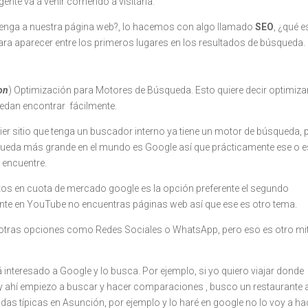
ente va a venir corriendo a visitarla.
venga a nuestra página web?, lo hacemos con algo llamado
SEO
, ¿qué e
para aparecer entre los primeros lugares en los resultados de búsqueda.
on
) Optimización para Motores de Búsqueda. Esto quiere decir optimizar
uedan encontrar fácilmente.
r sitio que tenga un buscador interno ya tiene un motor de búsqueda, 
eda más grande en el mundo es Google así que prácticamente ese o e
 encuentre.
os en cuota de mercado google es la opción preferente el segundo
te en YouTube no encuentras páginas web así que ese es otro tema.
te otras opciones como Redes Sociales o WhatsApp, pero eso es otro mi
 interesado a Google y lo busca. Por ejemplo, si yo quiero viajar donde
 ahí empiezo a buscar y hacer comparaciones , busco un restaurante 
as típicas en Asunción, por ejemplo y lo haré en google no lo voy a ha