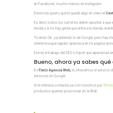
en Facebook, mucho menos en Instagram.
Entonces quiero que te quede algo en claro el
Cent
Es decir, todos los caminos deben apuntar a que 
tienda y si no hay gente que entra a tu tienda, eve
Tú dirás Ok, ya entiendo lo de Google, pero hay 
cliente busque zapato aparezca en mi página do
Ese es el trabajo del SEO o hacer que aparezcas e
Bueno, ahora ya sabes qué e
En
Flatzi Agencia Web,
te ofrecemos el servicio 
servicios en Google.
Si te interesa contacta ya con nosotros por
Whats
productos quieres posicionar en la Web.