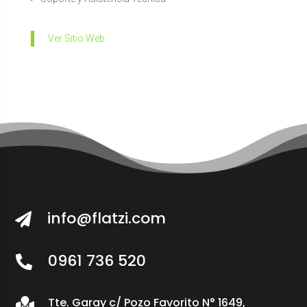
Ver Sitio Web
info@flatzi.com

0961 736 520

Tte. Garay c/ Pozo Favorito N° 1649,
