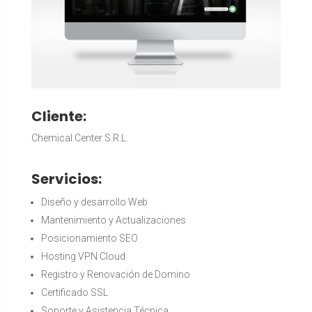
Cliente:
Chemical Center S.R.L.
Servicios:
Diseño y desarrollo Web
Mantenimiento y Actualizaciones
Posicionamiento SEO
Hosting VPN Cloud
Registro y Renovación de Domino
Certificado SSL
Soporte y Asistencia Técnica